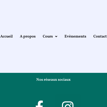
Accueil
A propos
Cours
Evènements
Contact
Nos réseaux sociaux
F
I
a
n